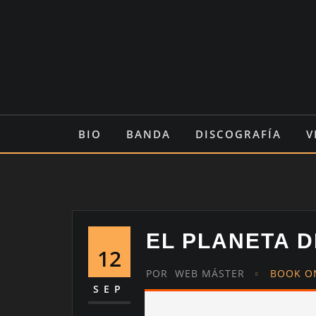
Saltar
al
contenido
BIO
BANDA
DISCOGRAFÍA
V
EL PLANETA D
12
POR
WEB MÁSTER
BOOK O
SEP