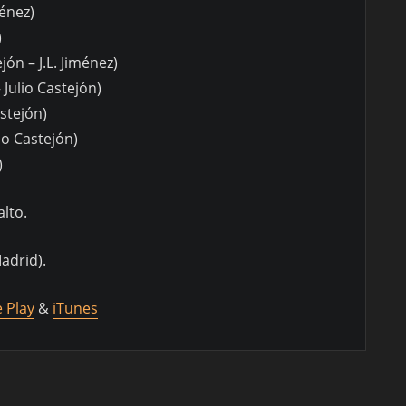
ménez)
)
jón – J.L. Jiménez)
 Julio Castejón)
stejón)
lio Castejón)
)
alto.
adrid).
 Play
&
iTunes