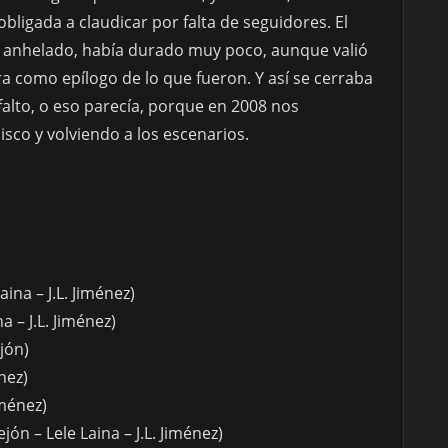
obligada a claudicar por falta de seguidores. El
es anhelado, había durado muy poco, aunque valió
ra como epílogo de lo que fueron. Y así se cerraba
falto, o eso parecía, porque en 2008 nos
co y volviendo a los escenarios.
aina – J.L. Jiménez)
a – J.L. Jiménez)
ejón)
énez)
iménez)
jón – Lele Laina – J.L. Jiménez)