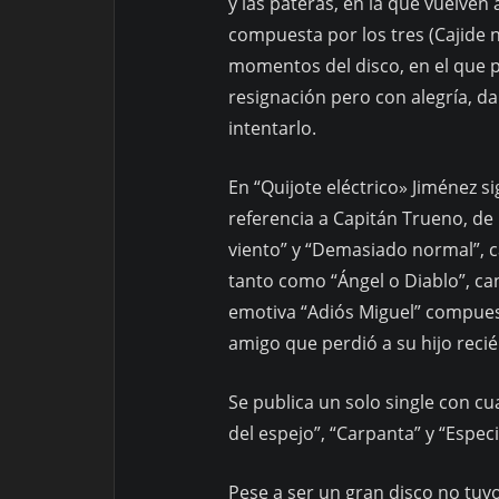
y las pateras, en la que vuelven 
compuesta por los tres (Cajide n
momentos del disco, en el que 
resignación pero con alegría, da
intentarlo.
En “Quijote eléctrico» Jiménez 
referencia a Capitán Trueno, d
viento” y “Demasiado normal”, c
tanto como “Ángel o Diablo”, can
emotiva “Adiós Miguel” compues
amigo que perdió a su hijo recié
Se publica un solo single con cu
del espejo”, “Carpanta” y “Especi
Pese a ser un gran disco no tuvo