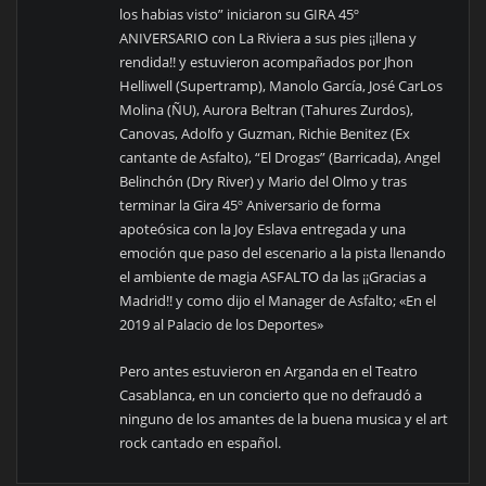
los habias visto” iniciaron su GIRA 45º
ANIVERSARIO con La Riviera a sus pies ¡¡llena y
rendida!! y estuvieron acompañados por Jhon
Helliwell (Supertramp), Manolo García, José CarLos
Molina (ÑU), Aurora Beltran (Tahures Zurdos),
Canovas, Adolfo y Guzman, Richie Benitez (Ex
cantante de Asfalto), “El Drogas” (Barricada), Angel
Belinchón (Dry River) y Mario del Olmo y tras
terminar la Gira 45º Aniversario de forma
apoteósica con la Joy Eslava entregada y una
emoción que paso del escenario a la pista llenando
el ambiente de magia ASFALTO da las ¡¡Gracias a
Madrid!! y como dijo el Manager de Asfalto; «En el
2019 al Palacio de los Deportes»
Pero antes estuvieron en Arganda en el Teatro
Casablanca, en un concierto que no defraudó a
ninguno de los amantes de la buena musica y el art
rock cantado en español.