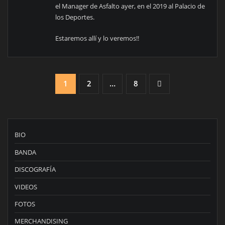
el Manager de Asfalto ayer, en el 2019 al Palacio de
los Deportes.
Estaremos allí y lo veremos!!
Paginación
1
2
…
8
de
entradas
BIO
BANDA
DISCOGRAFÍA
VIDEOS
FOTOS
MERCHANDISING