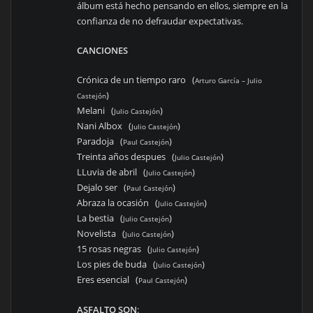
álbum está hecho pensando en ellos, siempre en la
confianza de no defraudar expectativas.
CANCIONES
Crónica de un tiempo raro (
Arturo García – Julio
)
Castejón
Melani (
)
Julio Castejón
Nani Albox (
)
Julio Castejón
Paradoja (
)
Paul Castejón
Treinta años despues (
)
Julio Castejón
LLuvia de abril (
)
Julio Castejón
Dejalo ser (
)
Paul Castejón
Abraza la ocasión (
)
Julio Castejón
La bestia (
)
Julio Castejón
Novelista (
)
Julio Castejón
15 rosas negras (
)
Julio Castejón
Los pies de buda (
)
Julio Castejón
Eres esencial (
)
Paul Castejón
ASFALTO SON
: