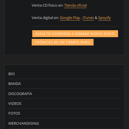
Venta CD fisico en:
Tienda oficial
Venta digital en:
Google Play
,
iTunes
&
Spoyify
ASFALTO COMIENZA A GRABAR NUEVO DISCO
CRÓNICAS DE UN TIEMPO RARO
BIO
BANDA
DISCOGRAFÍA
VIDEOS
FOTOS
MERCHANDISING