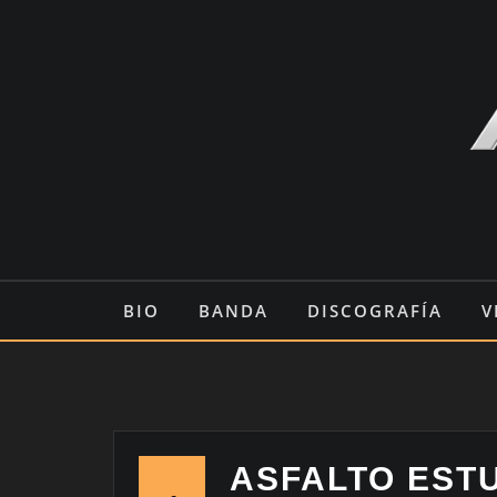
Saltar
al
contenido
BIO
BANDA
DISCOGRAFÍA
V
ASFALTO EST