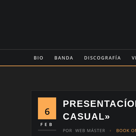
Saltar
al
contenido
BIO
BANDA
DISCOGRAFÍA
V
PRESENTACÍO
6
CASUAL»
FEB
POR
WEB MÁSTER
BOOK O